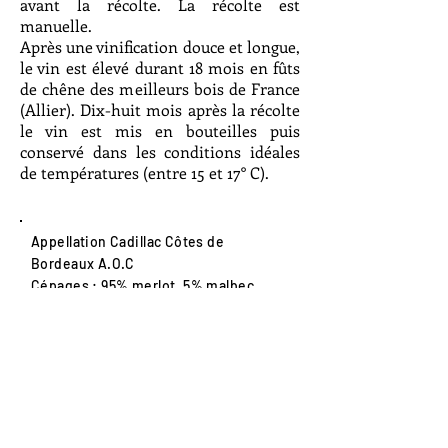
avant la récolte. La récolte est
manuelle.
Après une vinification douce et longue,
le vin est élevé durant 18 mois en fûts
de chêne des meilleurs bois de France
(Allier). Dix-huit mois après la récolte
le vin est mis en bouteilles puis
conservé dans les conditions idéales
de températures (entre 15 et 17° C).
Appellation Cadillac Côtes de
Bordeaux A.O.C
Cépages : 95% merlot, 5% malbec
Age de la vigne : 30 ans
Récolte manuelle
Rendement moyen : 45 Hl/Ha sur 3,5
Ha
Élevage : 24 mois dont 12 en fûts de
chêne
Production : 15 000 bts