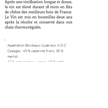
Après une vinification longue et douce,
le vin est élevé durant 18 mois en fûts
de chêne des meilleurs bois de France.
Le Vin est mis en bouteilles deux ans
après la récolte et conservé dans nos
chais thermorégulés.
Appellation Bordeaux Supérieur A.O.C
Cépages : 45 % cabernet franc, 30 %
merlot,
15 % cabernet sauvignon, 10 % petit
verdot
Age de la vigne : 50 à 80 ans
Récolte manuelle
Elevage : 24 mois dont 18 en fûts de
chêne Rendement : 30 Hl/Ha sur 2,5 Ha
Production: 10 000 bts